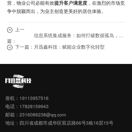
营，物业公司必能有效
，在激烈的市场竞
提升客户满意度
争中脱颖而出，为业主创造更美好的居住体验。
上一
信息系统集成服务：如何打破数据孤岛，实现无缝连接？
篇：
下一篇：
月迅鑫科技：赋能企业数字化转型
座机：19113957516
电话：17828159943
邮箱：2316086238@qq.com
地址：四川省成都市成华区双店路66号3栋16层15号